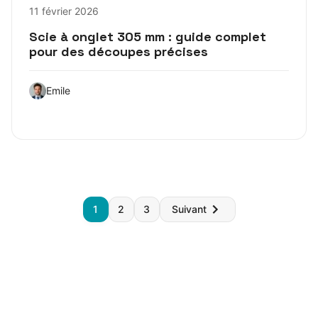
11 février 2026
Scie à onglet 305 mm : guide complet
pour des découpes précises
Emile
Pagination
1
2
3
Suivant
des
publications