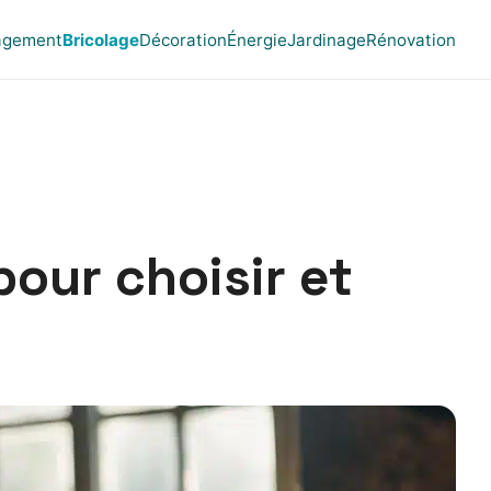
gement
Bricolage
Décoration
Énergie
Jardinage
Rénovation
pour choisir et