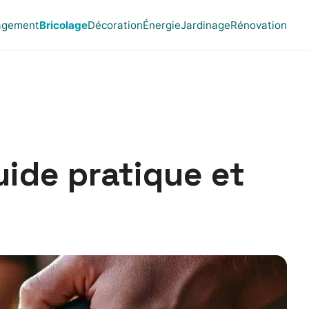
gement
Bricolage
Décoration
Énergie
Jardinage
Rénovation
uide pratique et