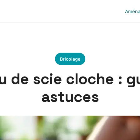
Aména
Bricolage
u de scie cloche : g
astuces