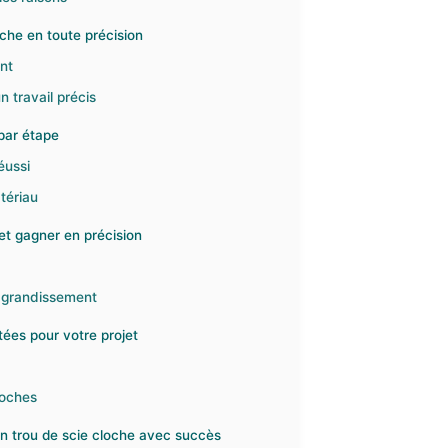
oche en toute précision
ent
 travail précis
par étape
éussi
atériau
 et gagner en précision
l’agrandissement
ptées pour votre projet
loches
un trou de scie cloche avec succès